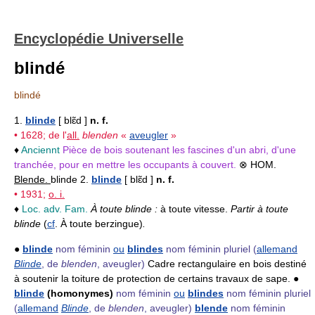
Encyclopédie Universelle
blindé
blindé
1.
blinde
[ blɛ̃d ]
n. f.
• 1628; de l'
all.
blenden
«
aveugler
»
♦
Anciennt
Pièce de bois soutenant les fascines d'un abri, d'une
tranchée, pour en mettre les occupants à couvert.
⊗ HOM.
Blende.
blinde 2.
blinde
[ blɛ̃d ]
n. f.
• 1931;
o. i.
♦
Loc. adv. Fam.
À toute blinde :
à toute vitesse.
Partir à toute
blinde
(
cf
. À toute berzingue)
.
●
blinde
nom féminin
ou
blindes
nom féminin pluriel
(
allemand
Blinde
, de
blenden
, aveugler)
Cadre rectangulaire en bois destiné
à soutenir la toiture de protection de certains travaux de sape. ●
blinde
(homonymes)
nom féminin
ou
blindes
nom féminin pluriel
(
allemand
Blinde
, de
blenden
, aveugler)
blende
nom féminin