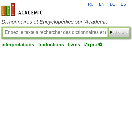
RU
EN
DE
ES
fr-academic.com
Dictionnaires et Encyclopédies sur 'Academic'
Recherche!
interprétations
traductions
livres
Игры ⚽