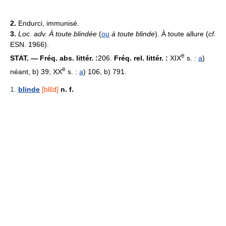
2.
Endurci, immunisé.
3.
Loc. adv.
À toute blindée
(
ou
à toute blinde
). À toute allure (
cf.
ESN. 1966).
e
STAT. — Fréq. abs. littér. :
206.
Fréq. rel. littér. :
XIX
s. :
a
)
e
néant, b) 39; XX
s. :
a
) 106, b) 791.
1.
blinde
[blɛ̃d]
n. f.