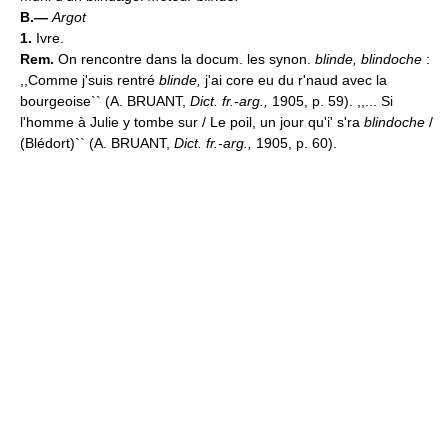
B.—
Argot
1.
Ivre.
Rem.
On rencontre dans la docum. les synon.
blinde, blindoche
:
,,Comme j'suis rentré
blinde,
j'ai core eu du r'naud avec la
bourgeoise`` (A. BRUANT,
Dict. fr.-arg.,
1905, p. 59). ,,... Si
l'homme à Julie y tombe sur / Le poil, un jour qu'i' s'ra
blindoche
/
(Blédort)`` (A. BRUANT,
Dict. fr.-arg.,
1905, p. 60).