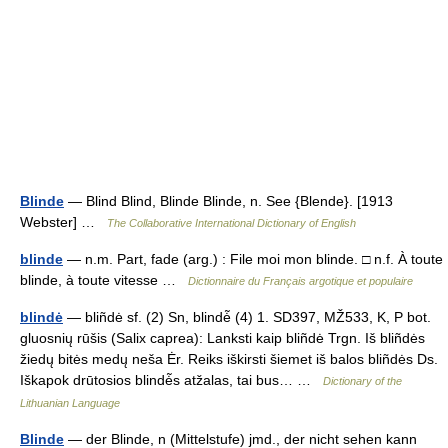
Blinde
— Blind Blind, Blinde Blinde, n. See {Blende}. [1913
Webster] …
The Collaborative International Dictionary of English
blinde
— n.m. Part, fade (arg.) : File moi mon blinde. □ n.f. À toute
blinde, à toute vitesse …
Dictionnaire du Français argotique et populaire
blindė
— bliñdė sf. (2) Sn, blindė̃ (4) 1. SD397, MŽ533, K, P bot.
gluosnių rūšis (Salix caprea): Lanksti kaip bliñdė Trgn. Iš bliñdės
žiedų bitės medų neša Ėr. Reiks iškirsti šiemet iš balos bliñdės Ds.
Iškapok drūtosios blindė̃s atžalas, tai bus… …
Dictionary of the
Lithuanian Language
Blinde
— der Blinde, n (Mittelstufe) jmd., der nicht sehen kann