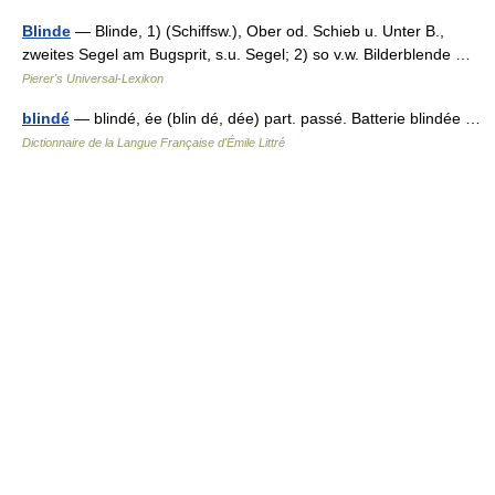
Blinde
— Blinde, 1) (Schiffsw.), Ober od. Schieb u. Unter B.,
zweites Segel am Bugsprit, s.u. Segel; 2) so v.w. Bilderblende …
Pierer's Universal-Lexikon
blindé
— blindé, ée (blin dé, dée) part. passé. Batterie blindée …
Dictionnaire de la Langue Française d'Émile Littré