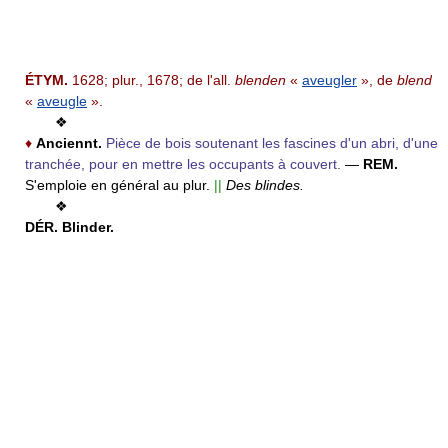
ÉTYM.
1628; plur., 1678; de l'all.
blenden
«
aveugler
», de
blend
«
aveugle
».
❖
♦
Anciennt.
Pièce de bois soutenant les fascines d'un abri, d'une
tranchée, pour en mettre les occupants à couvert.
—
REM.
S'emploie en général au plur.
||
Des blindes.
❖
DÉR.
Blinder.