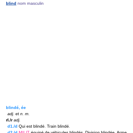
blind
nom masculin
blindé, ée
adj.
et
n.
m.
rI./r
adj.
d1./d
Qui est blindé. Train blindé.
d2./d
MILIT
équipé de véhicules blindés. Division blindée. Arme