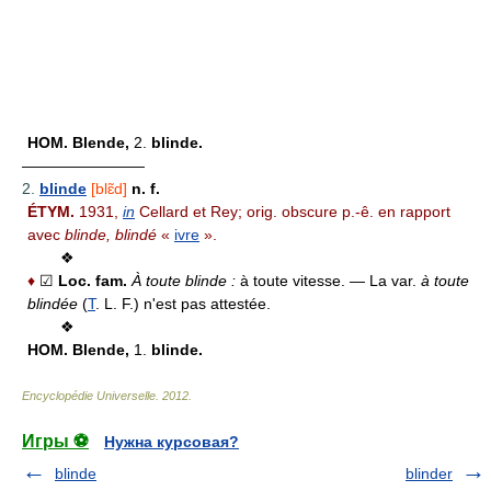
HOM.
Blende,
2.
blinde.
————————
2.
blinde
[blɛ̃d]
n. f.
ÉTYM.
1931,
in
Cellard et Rey; orig. obscure p.-ê. en rapport
avec
blinde, blindé
«
ivre
».
❖
♦
☑
Loc. fam.
À toute blinde :
à toute vitesse.
— La var.
à toute
blindée
(
T
. L. F.) n'est pas attestée.
❖
HOM.
Blende,
1.
blinde.
Encyclopédie Universelle
.
2012
.
Игры ⚽
Нужна курсовая?
blinde
blinder