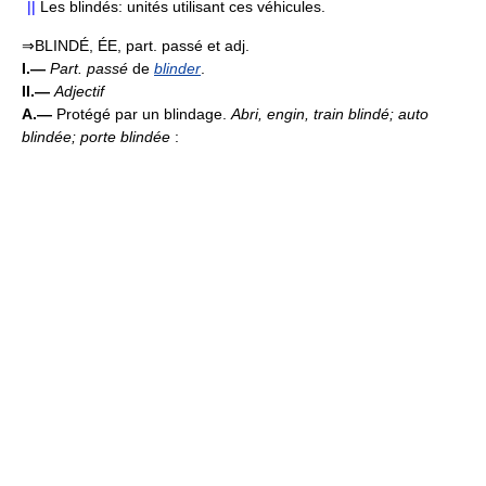
||
Les blindés: unités utilisant ces véhicules.
⇒BLINDÉ, ÉE, part. passé et adj.
I.—
Part. passé
de
blinder
.
II.—
Adjectif
A.—
Protégé par un blindage.
Abri, engin, train blindé; auto
blindée; porte blindée
: