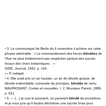
•
3. Le communiqué de Berlin du 6 novembre s'achève sur cette
phrase admirable : « Le commandement des forces
blindées
de
l'Axe ne peut évidemment pas empêcher partout des succès
locaux des chars britanniques... »
GIDE,
Journal,
1942, p. 144.
—
P. métaph.
:
•
4. Elle avait pris un air hautain, un air de dévote grasse, de
dévote inabordable,
cuirassée
de principes,
blindée
de vertu.
MAUPASSANT,
Contes et nouvelles,
t. 2, Monsieur Parent, 1886,
p. 621.
•
5. — (...) je suis le paravent, un paravent
blindé
de procédure;
et je vous jure qu'il faudra déchaîner une sacrée brise pour