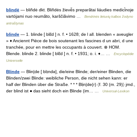
blindė
— bliñdė dkt. Bliñdės žievė̃s preparãtai liáudies medici̇̀noje
vartójami nuo reumãto, karščiãvimo …
Bendrinės lietuvių kalbos žodyno
antraštynas
blinde
— 1. blinde [ blɛ̃d ] n. f. • 1628; de l all. blenden « aveugler
» ♦ Anciennt Pièce de bois soutenant les fascines d un abri, d une
tranchée, pour en mettre les occupants à couvert. ⊗ HOM.
Blende. blinde 2. blinde [ blɛ̃d ] n. f. • 1931; o. i. ♦… …
Encyclopédie
Universelle
Blinde
— Blin|de [ blɪndə], die/eine Blinde; der/einer Blinden, die
Blinden/zwei Blinde: weibliche Person, die nicht sehen kann: er
half der Blinden über die Straße. * * * Blịn|de(r) 〈f. 30 (m. 29)〉 jmd.,
der blind ist ● das sieht doch ein Blinde (im… …
Universal-Lexikon