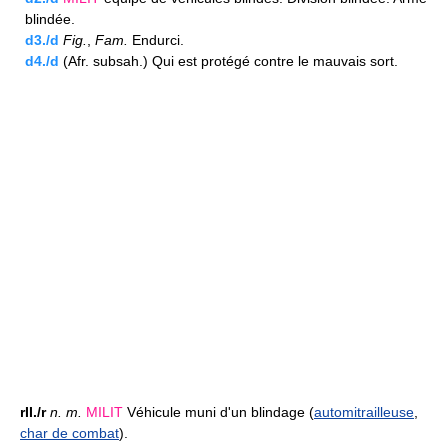
blindée.
d3./d
Fig.
,
Fam.
Endurci.
d4./d
(Afr. subsah.) Qui est protégé contre le mauvais sort.
rII./r
n.
m.
MILIT
Véhicule muni d'un blindage (
automitrailleuse
,
char de combat
).